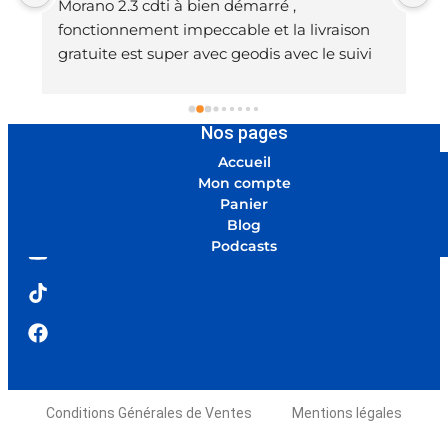
e 
Morano 2.3 cdti à bien démarré , 
m
fonctionnement impeccable et la livraison 
é
gratuite est super avec geodis avec le suivi
m
m
m
j
Nos pages
p
Accueil
d
Mon compte
v
Panier
Blog
Podcasts
Conditions Générales de Ventes
Mentions légales