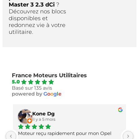
Master 3 2.3 dCi
?
Découvrez nos blocs
disponibles et
redonnez vie à votre
utilitaire.
France Moteurs Utilitaires
5.0
Basé sur 135 avis
powered by
G
o
o
g
l
e
Kone Dg
il y a 5 mois
Moteur reçu rapidement pour mon Opel 
L