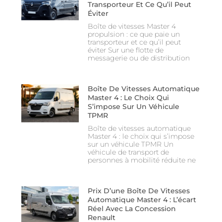
Transporteur Et Ce Qu’il Peut
Éviter
Boîte de vitesses Master 4
propulsion : ce que paie un
transporteur et ce qu’il peut
éviter Sur une flotte de
messagerie ou de distribution
Boîte De Vitesses Automatique
Master 4 : Le Choix Qui
S’impose Sur Un Véhicule
TPMR
Boîte de vitesses automatique
Master 4 : le choix qui s’impose
sur un véhicule TPMR Un
véhicule de transport de
personnes à mobilité réduite ne
Prix D’une Boîte De Vitesses
Automatique Master 4 : L’écart
Réel Avec La Concession
Renault