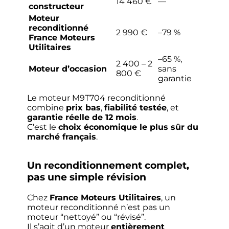
14 460 €
—
constructeur
Moteur
reconditionné
2 990 €
–79 %
France Moteurs
Utilitaires
–65 %,
2 400 – 2
Moteur d’occasion
sans
800 €
garantie
Le moteur M9T704 reconditionné
combine
prix bas
,
fiabilité testée
, et
garantie réelle de 12 mois
.
C’est le
choix économique le plus sûr du
marché français
.
Un reconditionnement complet,
pas une simple révision
Chez
France Moteurs Utilitaires
, un
moteur reconditionné n’est pas un
moteur “nettoyé” ou “révisé”.
Il s’agit d’un moteur
entièrement