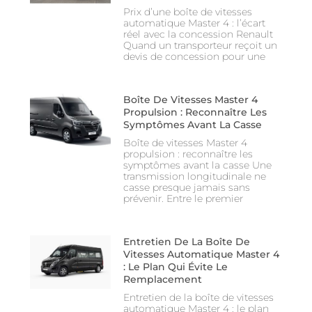
Prix d’une boîte de vitesses
automatique Master 4 : l’écart
réel avec la concession Renault
Quand un transporteur reçoit un
devis de concession pour une
Boîte De Vitesses Master 4
Propulsion : Reconnaître Les
Symptômes Avant La Casse
Boîte de vitesses Master 4
propulsion : reconnaître les
symptômes avant la casse Une
transmission longitudinale ne
casse presque jamais sans
prévenir. Entre le premier
Entretien De La Boîte De
Vitesses Automatique Master 4
: Le Plan Qui Évite Le
Remplacement
Entretien de la boîte de vitesses
automatique Master 4 : le plan