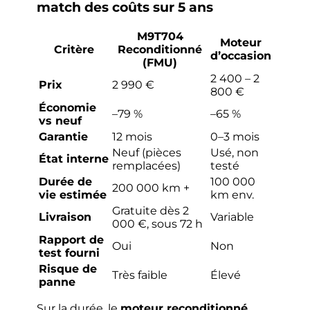
match des coûts sur 5 ans
M9T704
Moteur
Critère
Reconditionné
d’occasion
(FMU)
2 400 – 2
Prix
2 990 €
800 €
Économie
–79 %
–65 %
vs neuf
Garantie
12 mois
0–3 mois
Neuf (pièces
Usé, non
État interne
remplacées)
testé
Durée de
100 000
200 000 km +
vie estimée
km env.
Gratuite dès 2
Livraison
Variable
000 €, sous 72 h
Rapport de
Oui
Non
test fourni
Risque de
Très faible
Élevé
panne
Sur la durée, le
moteur reconditionné