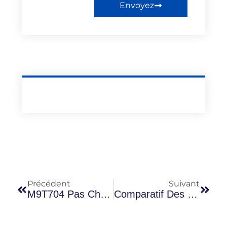
Envoyez
Précédent
Suivant
M9T704 Pas Cher : Moteur Reconditionné Garanti 12 Mois Et Livré En 48 H
Comparatif Des Prix : M9T704 Reconditionné Vs Moteur D’occasion Master 3 – Qui Gagne ?