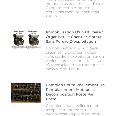
erreur à plusieurs milliers d’euros
Condamner un moteur qui
n’était pas mort, ou s’acharner
sur un
Immobilisation D’un Utilitaire :
Organiser Le Chantier Moteur
Sans Perdre D’exploitation
Immobilisation d’un utilitaire :
organiser le chantier moteur
sans perdre d’exploitation Sur un
véhicule professionnel, la facture
d’un remplacement moteur n’est
jamais le seul coût
Combien Coûte Réellement Un
Remplacement Moteur : La
Décomposition Poste Par
Poste
Combien coûte réellement un
remplacement moteur : la
décomposition poste par poste