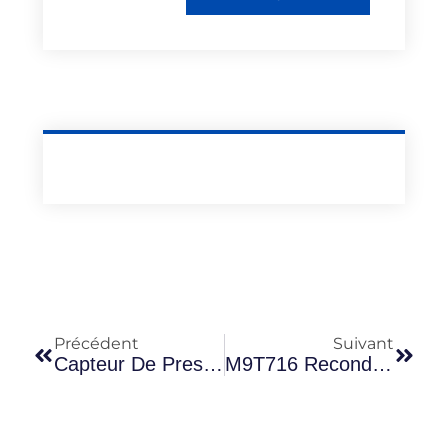
Précédent
Suivant
Capteur De Pression Rampe Sur M9T716 : Quand Faut-Il Le Remplacer Après Un Reconditionnement ?
M9T716 Reconditionné : Faut-Il Changer Le Radiateur D’huile En Même Temps ?