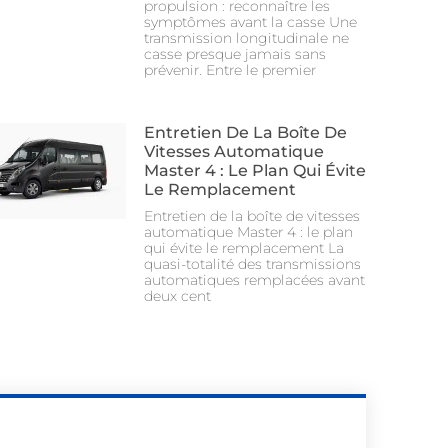
propulsion : reconnaître les
symptômes avant la casse Une
transmission longitudinale ne
casse presque jamais sans
prévenir. Entre le premier
Entretien De La Boîte De
Vitesses Automatique
Master 4 : Le Plan Qui Évite
Le Remplacement
Entretien de la boîte de vitesses
automatique Master 4 : le plan
qui évite le remplacement La
quasi-totalité des transmissions
automatiques remplacées avant
deux cent