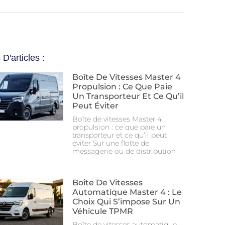
 D'articles :
Boîte De Vitesses Master 4
Propulsion : Ce Que Paie
Un Transporteur Et Ce Qu’il
Peut Éviter
Boîte de vitesses Master 4
propulsion : ce que paie un
transporteur et ce qu’il peut
éviter Sur une flotte de
messagerie ou de distribution
Boîte De Vitesses
Automatique Master 4 : Le
Choix Qui S’impose Sur Un
Véhicule TPMR
Boîte de vitesses automatique