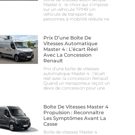
Master 4 : le choix qui s’impose
sur un véhicule TPMR Un
véhicule de transport de
personnes à mobilité réduite ne
Prix D’une Boîte De
Vitesses Automatique
Master 4 : L’écart Réel
Avec La Concession
Renault
Prix d’une boîte de vitesses
automatique Master 4 : l’écart
réel avec la concession Renault
Quand un transporteur reçoit un
devis de concession pour une
Boîte De Vitesses Master 4
Propulsion : Reconnaître
Les Symptômes Avant La
Casse
Boîte de vitesses Master 4