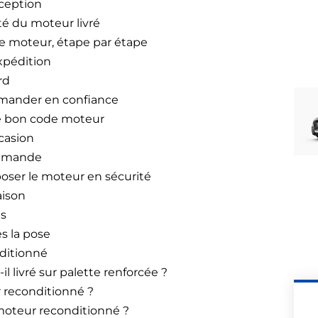
éception
té du moteur livré
e moteur, étape par étape
xpédition
rd
mmander en confiance
 le bon code moteur
ccasion
ommande
poser le moteur en sécurité
aison
es
ès la pose
nditionné
 livré sur palette renforcée ?
r reconditionné ?
 moteur reconditionné ?