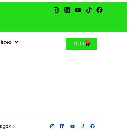
ièces
0
0.00
€
agez :