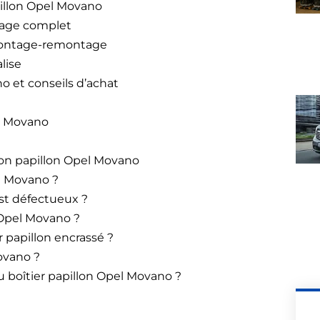
illon Opel Movano
tage complet
émontage-remontage
alise
o et conseils d’achat
l Movano
ion papillon Opel Movano
el Movano ?
est défectueux ?
 Opel Movano ?
 papillon encrassé ?
ovano ?
 boîtier papillon Opel Movano ?