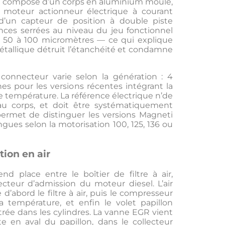
se compose d’un corps en aluminium moulé,
un moteur actionneur électrique à courant
d’un capteur de position à double piste
ances serrées au niveau du jeu fonctionnel
t 50 à 100 micromètres — ce qui explique
étallique détruit l’étanchéité et condamne
connecteur varie selon la génération : 4
es pour les versions récentes intégrant la
e température. La référence électrique n’de
 au corps, et doit être systématiquement
ermet de distinguer les versions Magneti
ngues selon la motorisation 100, 125, 136 ou
tion en air
d place entre le boîtier de filtre à air,
lecteur d’admission du moteur diesel. L’air
d’abord le filtre à air, puis le compresseur
sa température, et enfin le volet papillon
ntrée dans les cylindres. La vanne EGR vient
e en aval du papillon, dans le collecteur