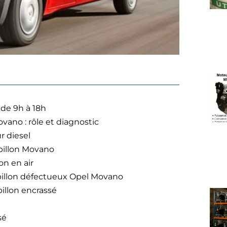
 de 9h à 18h
vano : rôle et diagnostic
r diesel
pillon Movano
on en air
pillon défectueux Opel Movano
illon encrassé
sé