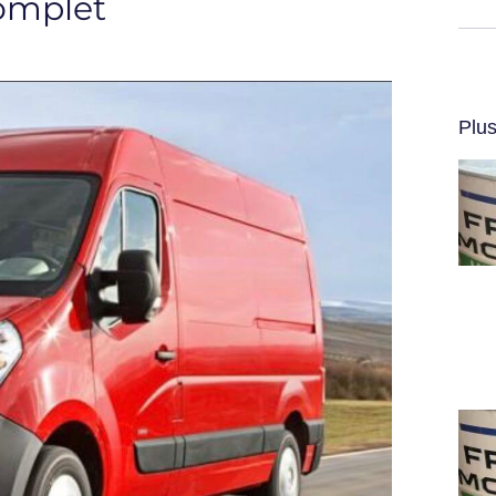
omplet
Plus