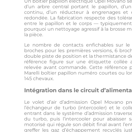
Un boîtier papillon électrique Opel Movano 
d’un arbre central portant le papillon, d’
continu, d’un réducteur à engrenages et 
redondée. La fabrication respecte des tolér
entre le papillon et le corps — typiquemen
pourquoi un nettoyage agressif à la brosse m
la pièce.
Le nombre de contacts enfichables sur le 
broches pour les premières versions, 6 broch
double piste de position et la thermistance d
référence figure sur une étiquette collée
relevée avant commande. Cette référence p
Marelli boîtier papillon numéro courtes ou lo
145 chevaux.
Intégration dans le circuit d’alimenta
Le volet d’air d’admission Opel Movano pren
l’échangeur de turbo (intercooler) et le col
entrant dans le système d’admission traverse 
du turbo, puis l’intercooler pour abaisser 
motorisé qui régule son débit final avant l’e
greffer les gaz d’échappement recyclés just