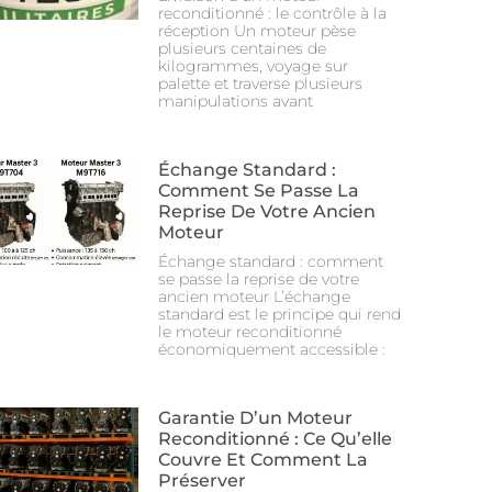
reconditionné : le contrôle à la
réception Un moteur pèse
plusieurs centaines de
kilogrammes, voyage sur
palette et traverse plusieurs
manipulations avant
Échange Standard :
Comment Se Passe La
Reprise De Votre Ancien
Moteur
Échange standard : comment
se passe la reprise de votre
ancien moteur L’échange
standard est le principe qui rend
le moteur reconditionné
économiquement accessible :
Garantie D’un Moteur
Reconditionné : Ce Qu’elle
Couvre Et Comment La
Préserver