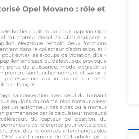
orisé Opel Movano : rôle et
lé boîtier papillon ou corps papillon Opel
el du moteur diesel 2.3 CDTI équipant le
illon électrique remplit deux fonctions
 entrant dans le collecteur d’admission, et il
 pour éviter les à-coups de vibration dite «
r papillon encrassé ou défectueux provoque
ier, perte de puissance, mode dégradé et
Comprendre son fonctionnement et savoir le
 professionnel qui intervient sur cette
itaire français.
tage sa conception avec celui du Renault
 tous équipés du même bloc moteur diesel
it par un actionneur pas à pas ou à moteur
é en permanence par le calculateur moteur à
ccélérateur, du capteur de position, du
uipementiers de référence pour cette pièce
sch, avec des références interchangeables
e OEM avant commande. Cet article fait le