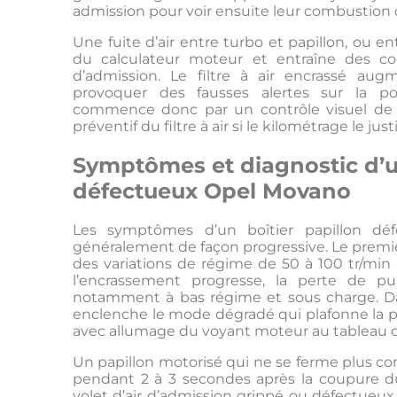
admission pour voir ensuite leur combustio
Une fuite d’air entre turbo et papillon, ou ent
du calculateur moteur et entraîne des c
d’admission. Le filtre à air encrassé au
provoquer des fausses alertes sur la pos
commence donc par un contrôle visuel de 
préventif du filtre à air si le kilométrage le justi
Symptômes et diagnostic d’un
défectueux Opel Movano
Les symptômes d’un boîtier papillon dé
généralement de façon progressive. Le premier 
des variations de régime de 50 à 100 tr/min 
l’encrassement progresse, la perte de pui
notamment à bas régime et sous charge. Dan
enclenche le mode dégradé qui plafonne la pui
avec allumage du voyant moteur au tableau d
Un papillon motorisé qui ne se ferme plus com
pendant 2 à 3 secondes après la coupure d
volet d’air d’admission grippé ou défectueux