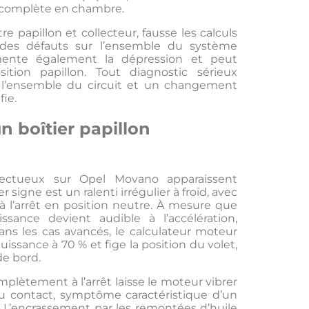
n complète en chambre.
re papillon et collecteur, fausse les calculs
odes défauts sur l’ensemble du système
gmente également la dépression et peut
ition papillon. Tout diagnostic sérieux
l’ensemble du circuit et un changement
fie.
 boîtier papillon
fectueux sur Opel Movano apparaissent
signe est un ralenti irrégulier à froid, avec
à l’arrêt en position neutre. À mesure que
ssance devient audible à l’accélération,
s les cas avancés, le calculateur moteur
ssance à 70 % et fige la position du volet,
e bord.
plètement à l’arrêt laisse le moteur vibrer
u contact, symptôme caractéristique d’un
. L’encrassement par les remontées d’huile