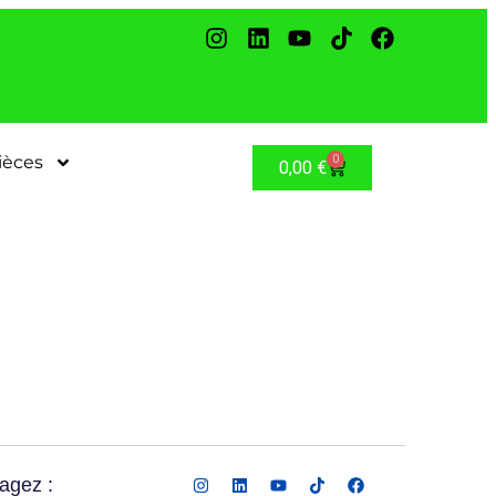
ièces
0
0,00
€
agez :