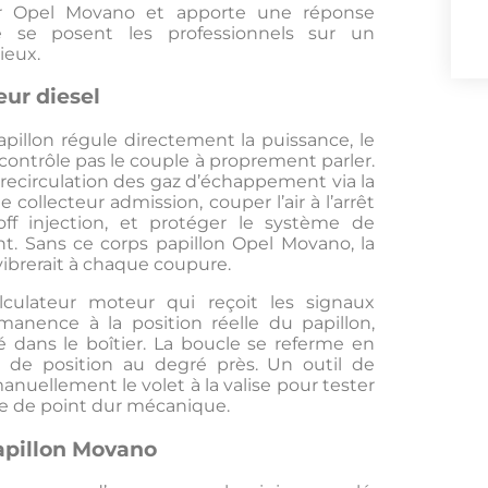
ur Opel Movano et apporte une réponse
 se posent les professionnels sur un
ieux.
eur diesel
illon régule directement la puissance, le
 contrôle pas le couple à proprement parler.
e recirculation des gaz d’échappement via la
ollecteur admission, couper l’air à l’arrêt
off injection, et protéger le système de
nt. Sans ce corps papillon Opel Movano, la
vibrerait à chaque coupure.
ulateur moteur qui reçoit les signaux
nence à la position réelle du papillon,
 dans le boîtier. La boucle se referme en
n de position au degré près. Un outil de
uellement le volet à la valise pour tester
ce de point dur mécanique.
apillon Movano