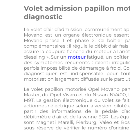
Volet admission papillon mot
diagnostic
Le volet d’air d’admission, communément appe
Movano, est un organe électronique essenti
Movano phase 1 et phase 2. Ce boîtier pap
complémentaires : il régule le débit d’air frais
assure la coupure franche du moteur à l’arrêt
dieseling ». Sur un
moteur
fatigué, un boîtie
des symptômes récurrents : ralenti irrégul
parfois impossibilité de démarrage à froid. 
diagnostiquer est indispensable pour tout
motorisation largement diffusée sur le parc util
Le volet papillon motorisé Opel Movano par
Master, du Opel Vivaro et du Nissan NV400,
M9T. La gestion électronique du volet se fa
actionneur électrique selon la version, pilot
partir des informations de la pédale d’a
débitmètre d’air et de la vanne EGR. Les éq
sont Magneti Marelli, Pierburg, Valeo et Bo
sous réserve de vérifier le numéro d’origin