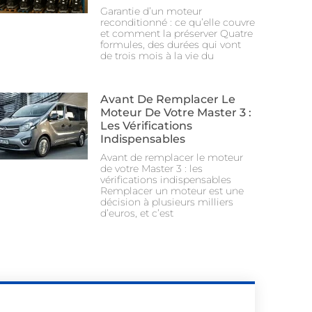
Garantie d’un moteur
reconditionné : ce qu’elle couvre
et comment la préserver Quatre
formules, des durées qui vont
de trois mois à la vie du
Avant De Remplacer Le
Moteur De Votre Master 3 :
Les Vérifications
Indispensables
Avant de remplacer le moteur
de votre Master 3 : les
vérifications indispensables
Remplacer un moteur est une
décision à plusieurs milliers
d’euros, et c’est