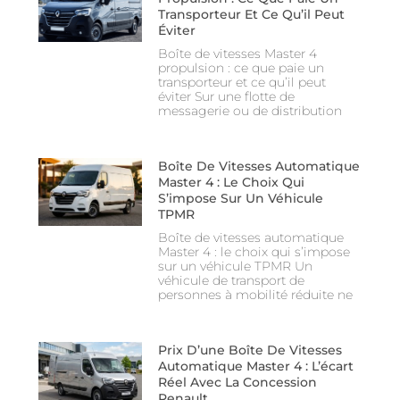
Transporteur Et Ce Qu’il Peut
Éviter
Boîte de vitesses Master 4
propulsion : ce que paie un
transporteur et ce qu’il peut
éviter Sur une flotte de
messagerie ou de distribution
Boîte De Vitesses Automatique
Master 4 : Le Choix Qui
S’impose Sur Un Véhicule
TPMR
Boîte de vitesses automatique
Master 4 : le choix qui s’impose
sur un véhicule TPMR Un
véhicule de transport de
personnes à mobilité réduite ne
Prix D’une Boîte De Vitesses
Automatique Master 4 : L’écart
Réel Avec La Concession
Renault