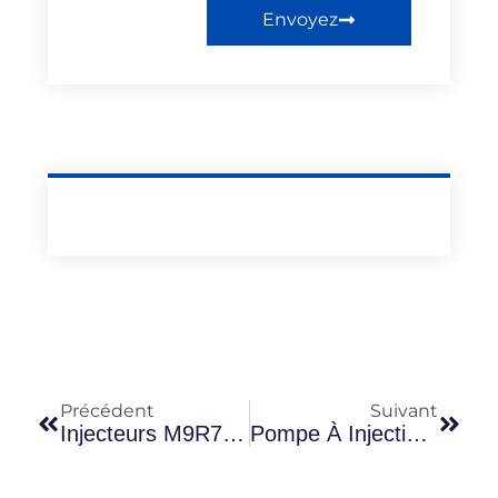
Envoyez
Précédent
Suivant
Injecteurs M9R710 Reconditionnés : Compatibilité Et Codage.
Pompe À Injection M9R710 : Tests Avant Montage