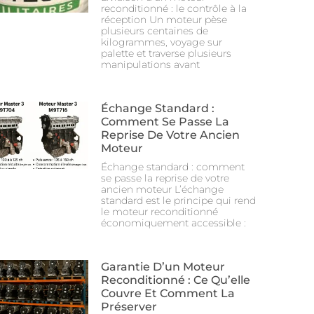
reconditionné : le contrôle à la
réception Un moteur pèse
plusieurs centaines de
kilogrammes, voyage sur
palette et traverse plusieurs
manipulations avant
Échange Standard :
Comment Se Passe La
Reprise De Votre Ancien
Moteur
Échange standard : comment
se passe la reprise de votre
ancien moteur L’échange
standard est le principe qui rend
le moteur reconditionné
économiquement accessible :
Garantie D’un Moteur
Reconditionné : Ce Qu’elle
Couvre Et Comment La
Préserver