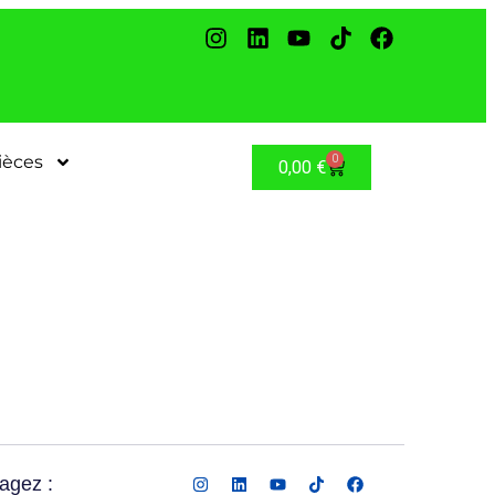
ièces
0
0,00
€
agez :