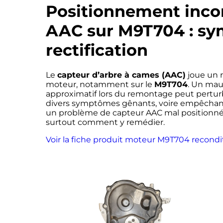
Positionnement inco
AAC sur M9T704 : s
rectification
Le
capteur d’arbre à cames (AAC)
joue un r
moteur, notamment sur le
M9T704
. Un mau
approximatif lors du remontage peut perturbe
divers symptômes gênants, voire empêchant
un problème de capteur AAC mal positionn
surtout comment y remédier.
Voir la fiche produit moteur M9T704 recondit