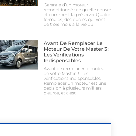
Garantie d’un moteur
reconditionné : ce qu’elle couvre
et comment la préserver Quatre
formules, des durées qui vont
de trois mois à la vie du
Avant De Remplacer Le
Moteur De Votre Master 3 :
Les Vérifications
Indispensables
Avant de remplacer le moteur
de votre Master 3 : les
vérifications indispensables
Remplacer un moteur est une
décision à plusieurs milliers
d’euros, et c’est