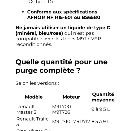
RX Type D)
Conforme aux spécifications
AFNOR NF R15-601 ou BS6580
Ne jamais utiliser un liquide de type C
(minéral, bleu/rose)
qui n’est pas
compatible avec les blocs M9T / M9R
reconditionnés.
Quelle quantité pour une
purge complète ?
Selon les versions :
Quantité
Modèle
Moteur
moyenne
Renault
M9T700-
9 à 9,5 L
Master 3
M9T726
Renault Trafic
M9R710-M9R717
8,5 à 9 L
3