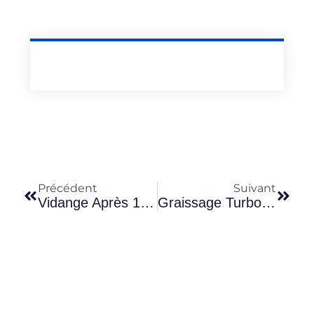
Précédent
Suivant
Vidange Après 1 000 Km Sur Moteur Reconditionné : Utile Ou Pas ?
Graissage Turbo Neuf Sur Moteur Reconditionné : Les Étapes Essentielles