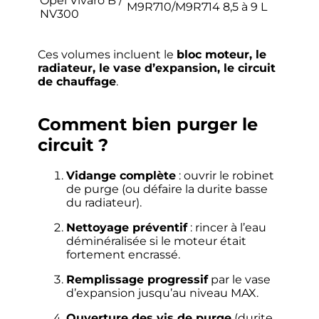
Opel Vivaro B /
M9R710/M9R714
8,5 à 9 L
NV300
Ces volumes incluent le
bloc moteur, le
radiateur, le vase d’expansion, le circuit
de chauffage
.
Comment bien purger le
circuit ?
Vidange complète
: ouvrir le robinet
de purge (ou défaire la durite basse
du radiateur).
Nettoyage préventif
: rincer à l’eau
déminéralisée si le moteur était
fortement encrassé.
Remplissage progressif
par le vase
d’expansion jusqu’au niveau MAX.
Ouverture des vis de purge
(durite