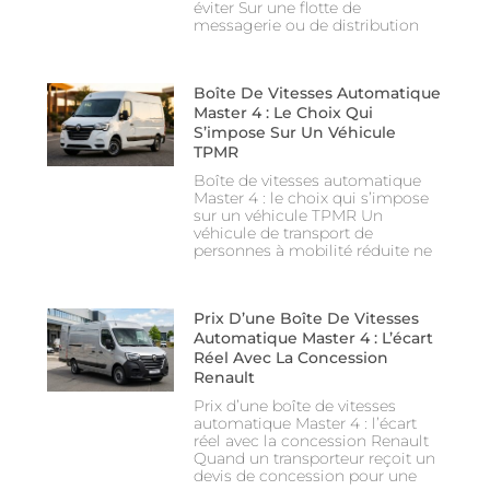
éviter Sur une flotte de
messagerie ou de distribution
Boîte De Vitesses Automatique
Master 4 : Le Choix Qui
S’impose Sur Un Véhicule
TPMR
Boîte de vitesses automatique
Master 4 : le choix qui s’impose
sur un véhicule TPMR Un
véhicule de transport de
personnes à mobilité réduite ne
Prix D’une Boîte De Vitesses
Automatique Master 4 : L’écart
Réel Avec La Concession
Renault
Prix d’une boîte de vitesses
automatique Master 4 : l’écart
réel avec la concession Renault
Quand un transporteur reçoit un
devis de concession pour une