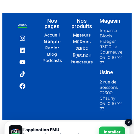
Nos
Nos
Magasin
pages
produits
Impasse
Accueil
Moteurs M9T
Bloch
Praeger
Mon compte
Moteurs M9R
93120 La
Panier
Turbo 2.3
Courneuve
Blog
Pompe à injection
06 10 10 72
Podcasts
Nos injecteurs
73
Usine
2 rue de
Soissons
02300
Chauny
06 10 10 72
73
×
@ 2025 France Moteurs Utilitaires
L'application FMU
Installer