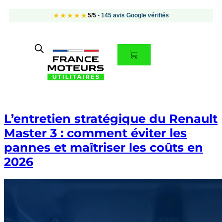
★★★★★
5/5
-
145 avis Google vérifiés
L’entretien stratégique du Renault
Master 3 : comment éviter les
pannes et maîtriser les coûts en
2026