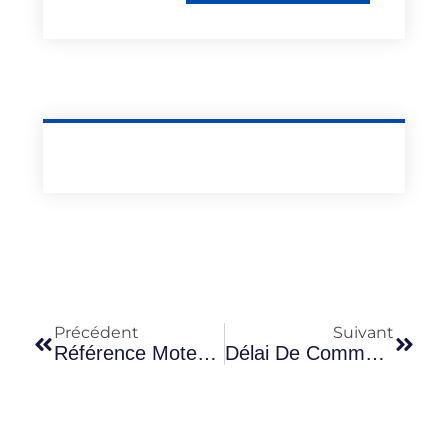
Précédent
Suivant
Référence Moteur M9T Sur La Plaque D’un Master 3 : La Reconnaître Sans Erreur
Délai De Commande D’un Moteur Neuf Master 3 Chez Renault : À Quoi S’attendre